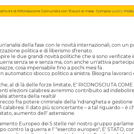
ll'attività di Rifondazione Comunista con 15 euro al mese. Compila
questo
modul
un'analisi della fase con le novità internazionali, con u
zzazione politica e di liberismo sfrenato.
re le due grandi novità politiche che si sono verificate in 
uerra senza se e senza ma, con anche un'attiva partecipa
azze, cosa impensabile fino a pochi mesi fa .
utomatico sbocco politico a sinistra. Bisogna lavorar
a, che, al di là delle forze limitate, E' RICONOSCIUT
i elezioni calabresi avremmo contribuito ad indebolire 
si attenta della realtà!
ntreccio fra potere criminale della 'ndrangheta e gestione
 calabresi. Il dato più sconcertante – a tal riguardo – è 
mitato, aumento dell' astensione.
lamento Europeo dei 5 stelle nel nostro gruppo parlame
o contro la guerra e l' "esercito europeo", E' STATO