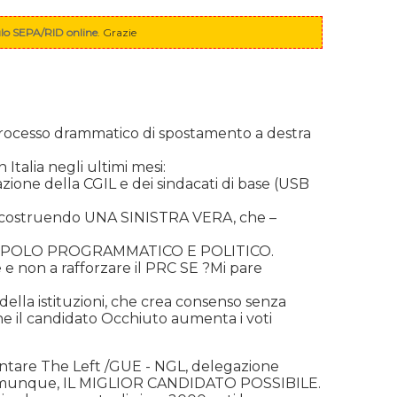
o SEPA/RID online
. Grazie
n processo drammatico di spostamento a destra
Italia negli ultimi mesi:
zione della CGIL e dei sindacati di base (USB
ci costruendo UNA SINISTRA VERA, che –
A COME POLO PROGRAMMATICO E POLITICO.
e non a rafforzare il PRC SE ?Mi pare
 della istituzioni, che crea consenso senza
che il candidato Occhiuto aumenta i voti
ntare The Left /GUE - NGL, delegazione
, comunque, IL MIGLIOR CANDIDATO POSSIBILE.