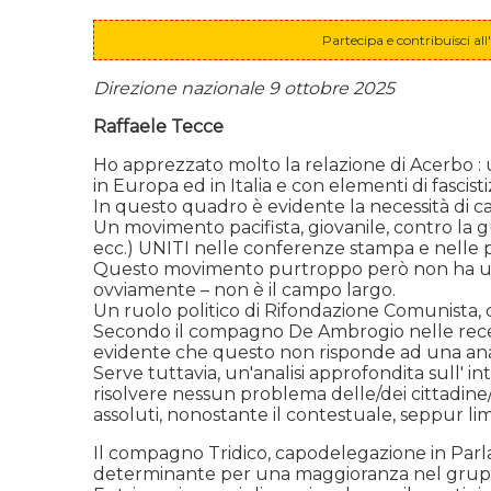
Partecipa e contribuisci a
Direzione nazionale 9 ottobre 2025
Raffaele Tecce
Ho apprezzato molto la relazione di Acerbo : 
in Europa ed in Italia e con elementi di fascisti
In questo quadro è evidente la necessità di capi
Un movimento pacifista, giovanile, contro la g
ecc.) UNITI nelle conferenze stampa e nelle pi
Questo movimento purtroppo però non ha un a
ovviamente – non è il campo largo.
Un ruolo politico di Rifondazione Comunist
Secondo il compagno De Ambrogio nelle recent
evidente che questo non risponde ad una anali
Serve tuttavia, un'analisi approfondita sull' i
risolvere nessun problema delle/dei cittadine/i
assoluti, nonostante il contestuale, seppur li
Il compagno Tridico, capodelegazione in Par
determinante per una maggioranza nel grupp