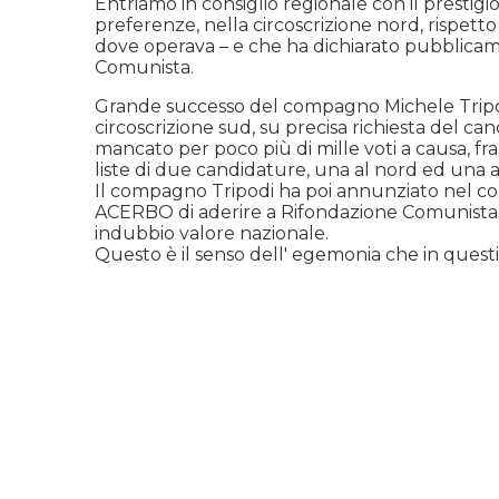
Entriamo in consiglio regionale con il prestig
preferenze, nella circoscrizione nord, rispett
dove operava – e che ha dichiarato pubblicame
Comunista.
Grande successo del compagno Michele Tripodi,
circoscrizione sud, su precisa richiesta del c
mancato per poco più di mille voti a causa, fra
liste di due candidature, una al nord ed una a
Il compagno Tripodi ha poi annunziato nel co
ACERBO di aderire a Rifondazione Comunista , 
indubbio valore nazionale.
Questo è il senso dell' egemonia che in questi