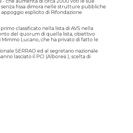
i - che aumenta di circa 2000 voti le sue
e senza fissa dimora nelle strutture pubbliche
 appoggio esplicito di Rifondazione
mo classificato nella lista di AVS nella
ento del quorum di quella lista, obiettivo
 di Mimmo Lucano, che ha privato di fatto le
gionale SERRAO ed al segretario nazionale
lasciato il PCI (Alboresi ), scelta di