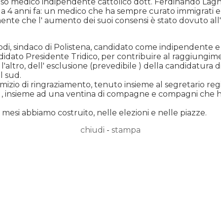
ioso medico indipendente cattolico dott. Ferdinando Lagh
o a 4 anni fa: un medico che ha sempre curato immigrati 
nte che l' aumento dei suoi consensi è stato dovuto all'
 sindaco di Polistena, candidato come indipendente e pri
andidato Presidente Tridico, per contribuire al raggiungim
 l'altro, dell' esclusione (prevedibile ) della candidatura
l sud.
mizio di ringraziamento, tenuto insieme al segretario re
insieme ad una ventina di compagne e compagni che hanno 
 mesi abbiamo costruito, nelle elezioni e nelle piazze.
chiudi
-
stampa