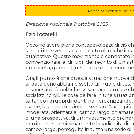
Partecipa e contribuisci a
Direzione nazionale 9 ottobre 2025
Ezio Locatelli
Occorre avere piena consapevolezza di ciò ch
serie di interventi sia stato colto oltre che il
qualitativo. Questo movimento è connotato inna
convenzionale, al di fuori del recinto di un s
precarietà, guerra. Questo è un fatto enorme. D
Ora, il punto è che questa situazione nuova c
andata bene abbiamo svolto un ruolo di testimo
responsabilità politiche. Vi sembra normale ch
socializzino più le cose da fare in una situaz
saltando i gruppi dirigenti non organizzando,
i selfie, le comunicazioni di servizio. Ancor più
moderata, orientata al campo largo, chiamatel
di una prospettiva, di un investimento di ener
non intercetta minimamente la radicalità di un r
campo largo, perseguita in tutta una serie di rea