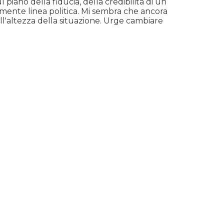
piano della fiducia, della credibilità di un
lmente linea politica. Mi sembra che ancora
 all'altezza della situazione. Urge cambiare