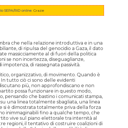
o SEPA/RID online
. Grazie
bra che nella relazione introduttiva e in una
iliante, di ripulsa del genocidio a Gaza, il dato
e massicciamente al di fuori della politica
oni se non incertezza, diseguaglianze,
i impotenza, di rassegnata passività.
itico, organizzativo, di movimento. Quando è
n tutto ciò ci sono delle evidenti
on discutano più, non approfondiscano e non
 partito possa funzionare in questo modo,
ivo, pensando che bastino i comunicati stampa,
ato su una linea totalmente sbagliata, una linea
 si è dimostrata totalmente priva della forza
ismo inimmaginabili fino a qualche tempo, che
ito vive sul piano elettorale tra internità al
 regioni, il tentativo di costruire coalizioni di