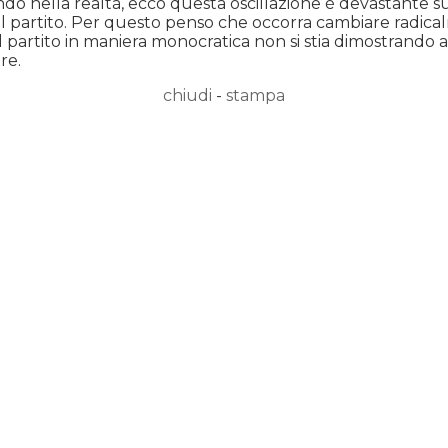
 nella realtà, ecco questa oscillazione è devastante sul 
il partito. Per questo penso che occorra cambiare radica
e il partito in maniera monocratica non si stia dimostrando
re.
chiudi
-
stampa