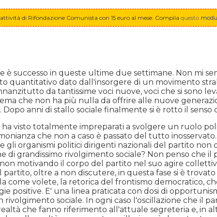
ll'attività di Rifondazione Comunista con 15 euro al mese. Compila
questo
modul
e è successo in queste ultime due settimane. Non mi sem
 dato quantitativo dato dall'insorgere di un movimento strab
nzitutto da tantissime voci nuove, voci che si sono levat
istema che non ha più nulla da offrire alle nuove generazi
opo anni di stallo sociale finalmente si è rotto il senso d
i ha visto totalmente impreparati a svolgere un ruolo pol
nianza che non a caso è passato del tutto inosservato. I
e gli organismi politici dirigenti nazionali del partito n
ione di grandissimo rivolgimento sociale? Non penso che il
 non motivando il corpo del partito nel suo agire collett
 il partito, oltre a non discutere, in questa fase si è trov
a come volete, la retorica del frontismo democratico, che
gie positive. E' una linea praticata con dosi di opportun
ivolgimento sociale. In ogni caso l'oscillazione che il part
ltà che fanno riferimento all'attuale segreteria e, in altre