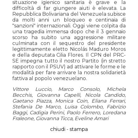
situazione igienico sanitaria è grave e la
difficoltà di far giungere aiuti è elevata. La
Repubblica Bolivariana del Venezuela subisce
da molti anni un bloqueo e centinaia di
"sanzioni" internazionali. Oggi viene colpita da
una tragedia immensa dopo che il 3 gennaio
scorso ha subito una aggressione militare
culminata con il sequestro del presidente
legittimamente eletto Nicolás Maduro Moros
e della deputata Cilia Flores. Il CPN del PRC-
SE impegna tutto il nostro Partito (in stretto
rapporto con il PSUV) ad attivare le forme e le
modalità per fare arrivare la nostra solidarietà
fattiva al popolo venezuelano.
Vittore Luccio, Marco Consolo, Michela
Becchis, Giovanna Capelli, Nicola Candido,
Gaetano Piazza, Monica Coin, Eliana Ferrari,
Stefania De Marco, Luisa Colombo, Fabrizio
Baggi, Cadigia Perini, Paolo Ferrero, Loredana
Fraleone, Giovanna Ticca, Eveline Amari
chiudi
-
stampa