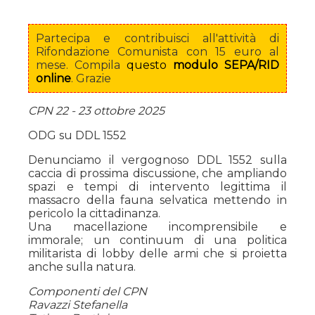
Partecipa e contribuisci all'attività di
Rifondazione Comunista con 15 euro al
mese. Compila
questo
modulo SEPA/RID
online
. Grazie
CPN 22 - 23 ottobre 2025
ODG su DDL 1552
Denunciamo il vergognoso DDL 1552 sulla
caccia di prossima discussione, che ampliando
spazi e tempi di intervento legittima il
massacro della fauna selvatica mettendo in
pericolo la cittadinanza.
Una macellazione incomprensibile e
immorale; un continuum di una politica
militarista di lobby delle armi che si proietta
anche sulla natura.
Componenti del CPN
Ravazzi Stefanella